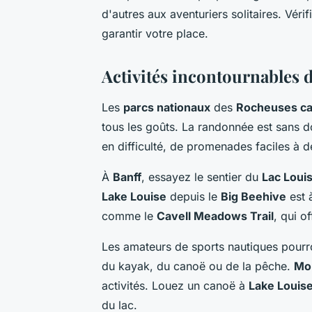
d'autres aux aventuriers solitaires. Véri
garantir votre place.
Activités incontournables 
Les
parcs nationaux
des
Rocheuses c
tous les goûts. La randonnée est sans dou
en difficulté, de promenades faciles à 
À
Banff
, essayez le sentier du
Lac Loui
Lake Louise
depuis le
Big Beehive
est 
comme le
Cavell Meadows Trail
, qui o
Les amateurs de sports nautiques pourro
du kayak, du canoë ou de la pêche.
Mo
activités. Louez un canoë à
Lake Louis
du lac.