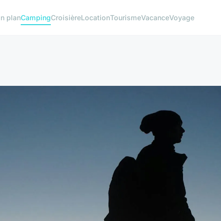
n plan
Camping
Croisière
Location
Tourisme
Vacance
Voyage