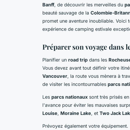
Banff
, de découvrir les merveilles du
pa
beauté sauvage de la
Colombie-Britan
promet une aventure inoubliable. Voici 
expérience de camping estivale except
Préparer son voyage dans 
Planifier un
road trip
dans les
Rocheuse
Vous devez avant tout définir votre itin
Vancouver
, la route vous mènera à tr
de visiter les incontournables
parcs nat
Les
parcs nationaux
sont très prisés e
l'avance pour éviter les mauvaises surp
Louise
,
Moraine Lake
, et
Two Jack La
Prévoyez également votre équipement. 