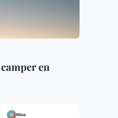
r camper en
Nina
N