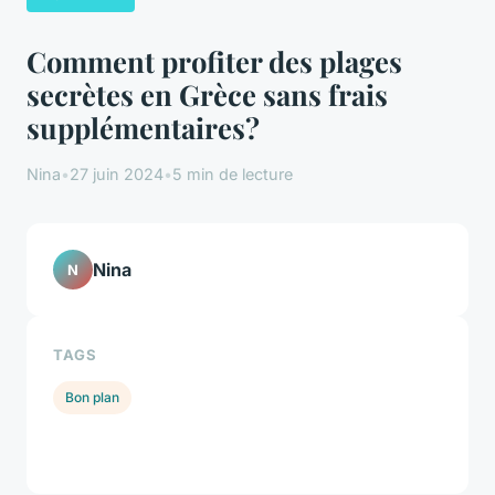
Comment profiter des plages
secrètes en Grèce sans frais
supplémentaires?
Nina
•
27 juin 2024
•
5 min de lecture
Nina
N
TAGS
Bon plan