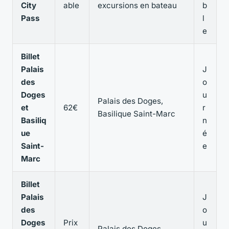
City
able
excursions en bateau
b
Pass
l
e
Billet
Palais
J
des
o
Doges
u
Palais des Doges,
et
62€
r
Basilique Saint-Marc
Basiliq
n
ue
é
Saint-
e
Marc
Billet
Palais
J
des
o
Doges
Prix
u
Palais des Doges,