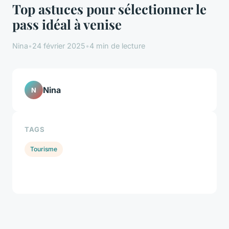
Top astuces pour sélectionner le
pass idéal à venise
Nina
•
24 février 2025
•
4 min de lecture
Nina
N
TAGS
Tourisme