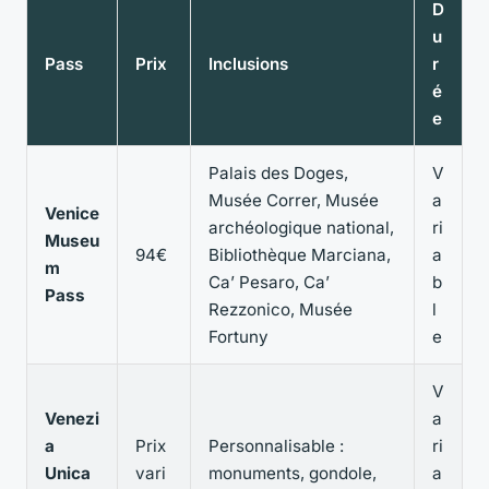
D
u
Pass
Prix
Inclusions
r
é
e
Palais des Doges,
V
Musée Correr, Musée
a
Venice
archéologique national,
ri
Museu
94€
Bibliothèque Marciana,
a
m
Ca’ Pesaro, Ca’
b
Pass
Rezzonico, Musée
l
Fortuny
e
V
Venezi
a
a
Prix
Personnalisable :
ri
Unica
vari
monuments, gondole,
a