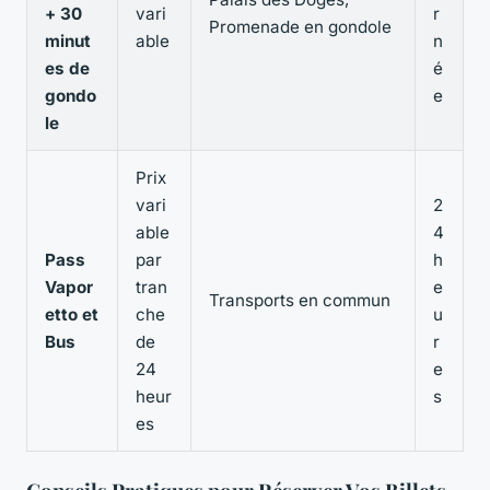
+ 30
vari
r
Promenade en gondole
minut
able
n
es de
é
gondo
e
le
Prix
vari
2
able
4
Pass
par
h
Vapor
tran
e
Transports en commun
etto et
che
u
Bus
de
r
24
e
heur
s
es