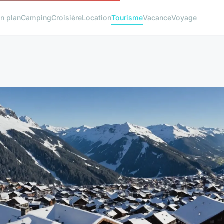
n plan
Camping
Croisière
Location
Tourisme
Vacance
Voyage