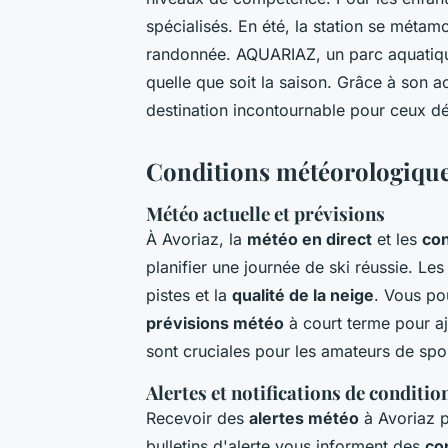
spécialisés. En été, la station se métam
randonnée. AQUARIAZ, un parc aquatique t
quelle que soit la saison. Grâce à son a
destination incontournable pour ceux dési
Conditions météorologique
Météo actuelle et prévisions
À Avoriaz, la
météo en direct
et les
con
planifier une journée de ski réussie. Le
pistes et la
qualité de la neige
. Vous po
prévisions météo
à court terme pour aj
sont cruciales pour les amateurs de spor
Alertes et notifications de conditi
Recevoir des
alertes météo
à Avoriaz pe
bulletins d'alerte vous informent des
co