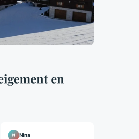
neigement en
Nina
N